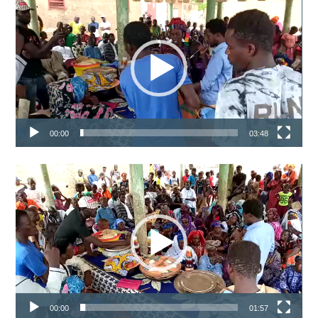
vidéo
00:00
03:48
Lecteur
vidéo
00:00
01:57