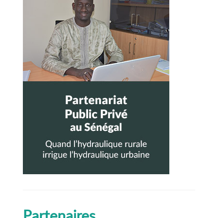
latérale
principale
suiva
nte
Partenaires