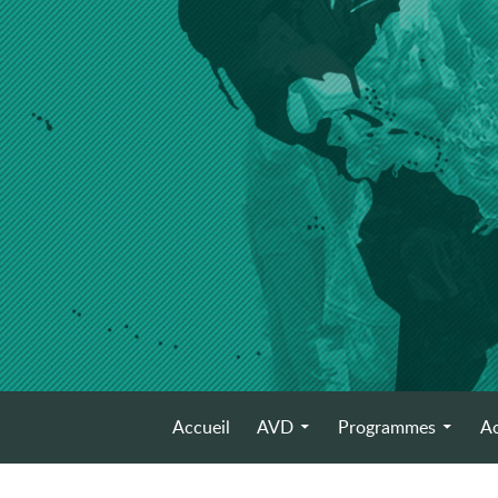
Aller
au
contenu
Menu
Accueil
AVD
Programmes
Ac
principal