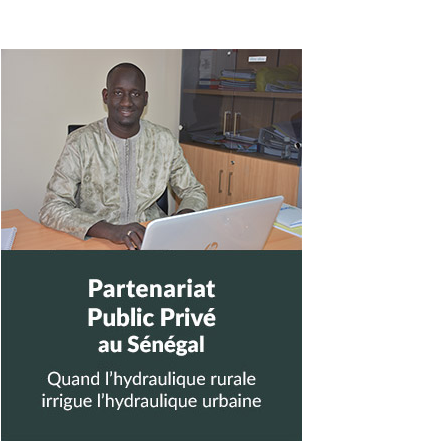
Barre
latérale
principale