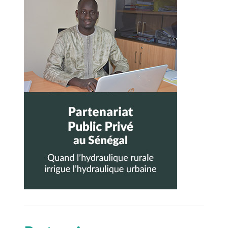
latérale
principale
suiva
nte