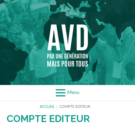
Aller
au
contenu
Menu
FIL
ACCUEIL
COMPTE EDITEUR
COMPTE EDITEUR
D'ARIANE